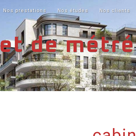
Nos prestations
Nos études
Nos clients
et de métré
cabin