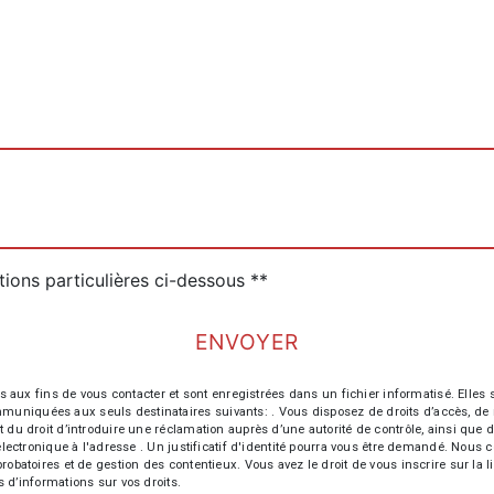
tions particulières ci-dessous **
ENVOYER
 fins de vous contacter et sont enregistrées dans un fichier informatisé. Elles so
iquées aux seuls destinataires suivants: . Vous disposez de droits d’accès, de recti
t du droit d’introduire une réclamation auprès d’une autorité de contrôle, ainsi qu
r électronique à l'adresse . Un justificatif d'identité pourra vous être demandé. Nou
probatoires et de gestion des contentieux. Vous avez le droit de vous inscrire sur la
us d’informations sur vos droits.