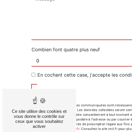
Combien font quatre plus neuf
En cochant cette case, j'accepte les condi
** Les données personnelles communiquées sont nécessaires aux
répondre à votre message. Les données collectées seront commun
Ce site utilise des cookies et
d’opposition, de retrait de votre consentement à tout moment e
vous donne le contrôle sur
exercer ces droits par voie postale à l'adresse ou par courrie
ceux que vous souhaitez
contact puis pendant la durée de prescription légale aux fins 
activer
cette adresse:
Bloctel.gouv.fr
. Consultez le site cnil.fr pour pl