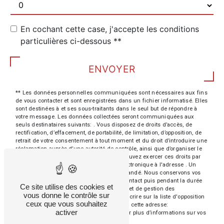
En cochant cette case, j'accepte les conditions
particulières ci-dessous **
ENVOYER
** Les données personnelles communiquées sont nécessaires aux fins
de vous contacter et sont enregistrées dans un fichier informatisé. Elles
sont destinées à et ses sous-traitants dans le seul but de répondre à
votre message. Les données collectées seront communiquées aux
seuls destinataires suivants: . Vous disposez de droits d’accès, de
rectification, d’effacement, de portabilité, de limitation, d’opposition, de
retrait de votre consentement à tout moment et du droit d’introduire une
réclamation auprès d’une autorité de contrôle, ainsi que d’organiser le
sort de vos données post-mortem. Vous pouvez exercer ces droits par
voie postale à l'adresse ou par courrier électronique à l'adresse . Un
justificatif d'identité pourra vous être demandé. Nous conservons vos
données pendant la période de prise de contact puis pendant la durée
Ce site utilise des cookies et
de prescription légale aux fins probatoires et de gestion des
vous donne le contrôle sur
contentieux. Vous avez le droit de vous inscrire sur la liste d'opposition
ceux que vous souhaitez
au démarchage téléphonique, disponible à cette adresse:
activer
Bloctel.gouv.fr
. Consultez le site cnil.fr pour plus d’informations sur vos
droits.