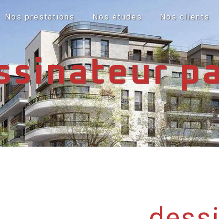
Nos prestations
Nos études
Nos clients
ssinateur pa
dessi