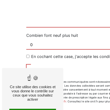
Combien font neuf plus huit
En cochant cette case, j'accepte les condi
** Les données personnelles communiquées sont nécessaires aux
répondre à votre message. Les données collectées seront commun
Ce site utilise des cookies et
d’opposition, de retrait de votre consentement à tout moment e
vous donne le contrôle sur
exercer ces droits par voie postale à l'adresse ou par courrie
ceux que vous souhaitez
contact puis pendant la durée de prescription légale aux fins 
activer
cette adresse:
Bloctel.gouv.fr
. Consultez le site cnil.fr pour pl