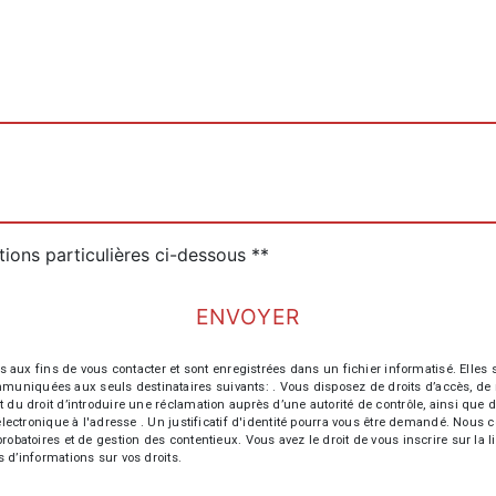
tions particulières ci-dessous **
ENVOYER
 fins de vous contacter et sont enregistrées dans un fichier informatisé. Elles so
iquées aux seuls destinataires suivants: . Vous disposez de droits d’accès, de recti
t du droit d’introduire une réclamation auprès d’une autorité de contrôle, ainsi qu
r électronique à l'adresse . Un justificatif d'identité pourra vous être demandé. Nou
probatoires et de gestion des contentieux. Vous avez le droit de vous inscrire sur la
us d’informations sur vos droits.