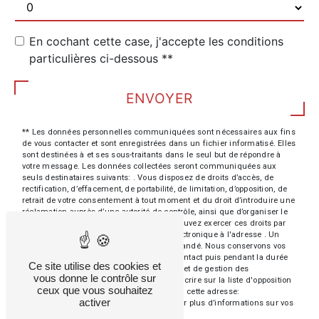
En cochant cette case, j'accepte les conditions
particulières ci-dessous **
ENVOYER
** Les données personnelles communiquées sont nécessaires aux fins
de vous contacter et sont enregistrées dans un fichier informatisé. Elles
sont destinées à et ses sous-traitants dans le seul but de répondre à
votre message. Les données collectées seront communiquées aux
seuls destinataires suivants: . Vous disposez de droits d’accès, de
rectification, d’effacement, de portabilité, de limitation, d’opposition, de
retrait de votre consentement à tout moment et du droit d’introduire une
réclamation auprès d’une autorité de contrôle, ainsi que d’organiser le
sort de vos données post-mortem. Vous pouvez exercer ces droits par
voie postale à l'adresse ou par courrier électronique à l'adresse . Un
justificatif d'identité pourra vous être demandé. Nous conservons vos
données pendant la période de prise de contact puis pendant la durée
Ce site utilise des cookies et
de prescription légale aux fins probatoires et de gestion des
vous donne le contrôle sur
contentieux. Vous avez le droit de vous inscrire sur la liste d'opposition
ceux que vous souhaitez
au démarchage téléphonique, disponible à cette adresse:
activer
Bloctel.gouv.fr
. Consultez le site cnil.fr pour plus d’informations sur vos
droits.